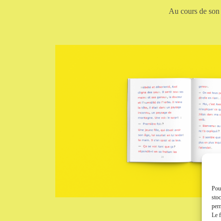
Au cours de son 
Pour
stoc
perm
Le f