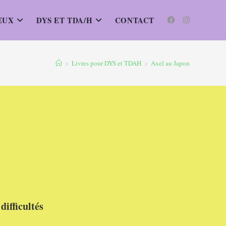
EUX
DYS ET TDA/H
CONTACT
>
Livres pour DYS et TDAH
>
Axel au Japon
difficultés