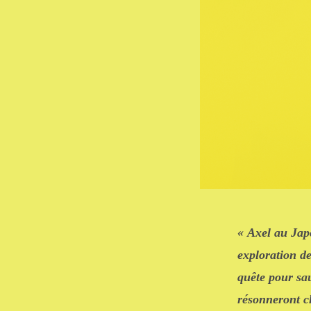
« Axel au Japo
exploration d
quête pour sau
résonneront ch