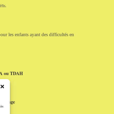
fis.
our les enfants ayant des difficultés en
DA ou TDAH
re
ntissage
ite.