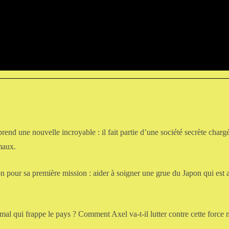
:
rend une nouvelle incroyable : il fait partie d’une société secrète charg
maux.
n pour sa première mission : aider à soigner une grue du Japon qui est a
mal qui frappe le pays ? Comment Axel va-t-il lutter contre cette force 