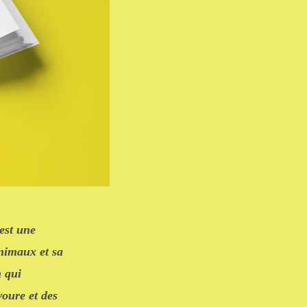
’est une
animaux et sa
n qui
voure et des