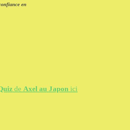
confiance en
Quiz
de
Axel au Japon
ici