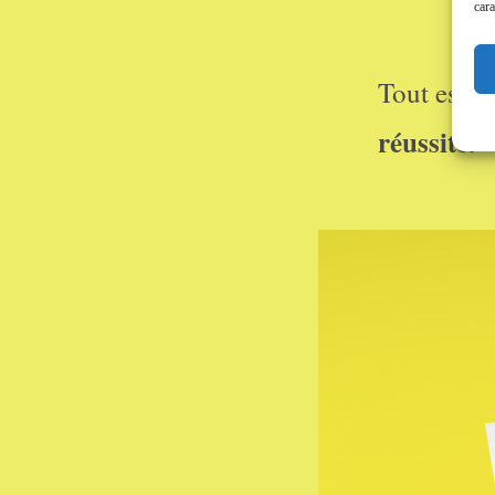
cara
Tout est m
réussite.